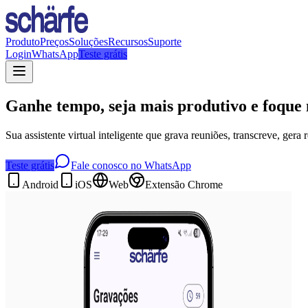
Produto
Preços
Soluções
Recursos
Suporte
Login
WhatsApp
Teste grátis
Ganhe tempo, seja mais produtivo e foque 
Sua assistente virtual inteligente que grava reuniões, transcreve, gera
Teste grátis
Fale conosco no WhatsApp
Android
iOS
Web
Extensão Chrome