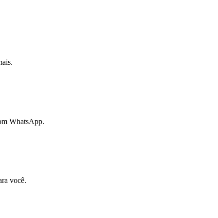
mais.
 com WhatsApp.
ra você.